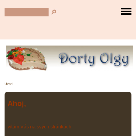
Úvod
Ahoj,
vítám Vás na svých stránkách.