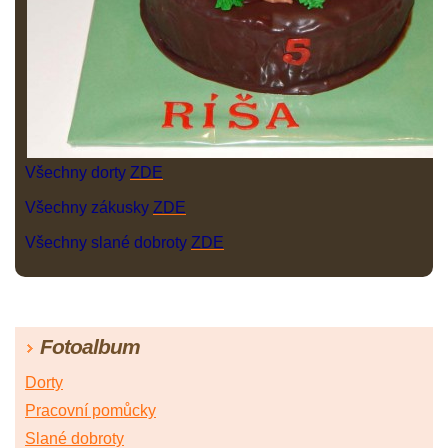
Všechny dorty
ZDE
Všechny zákusky
ZDE
Všechny slané dobroty
ZDE
Fotoalbum
Dorty
Pracovní pomůcky
Slané dobroty